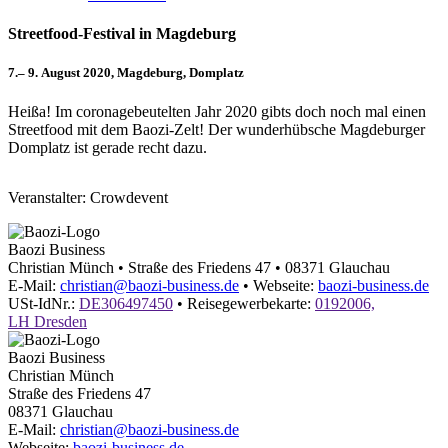
Streetfood-Festival in Magdeburg
7.
–
9. August 2020, Magdeburg, Domplatz
Heißa! Im coronagebeutelten Jahr 2020 gibts doch noch mal einen
Streetfood mit dem Baozi-Zelt! Der wunderhübsche Magdeburger
Domplatz ist gerade recht dazu.
Leaflet
| ©
OpenStreetMap
+
Veranstalter: Crowdevent
-
Baozi Business
Christian Münch
•
Straße des Friedens 47
•
08371
Glauchau
E-Mail:
christian@baozi-business.de
•
Webseite:
baozi-business.de
USt-IdNr.:
DE306497450
•
Reisegewerbekarte:
0192006,
LH Dresden
Baozi Business
Christian Münch
Straße des Friedens 47
08371
Glauchau
E-Mail:
christian@baozi-business.de
Webseite:
baozi-business.de