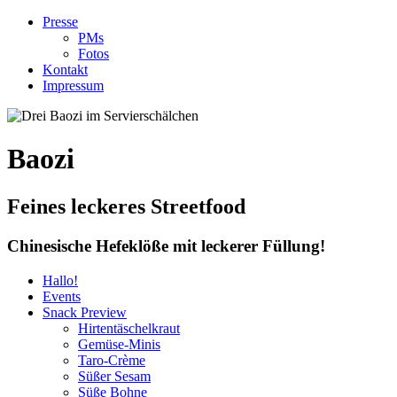
Presse
PMs
Fotos
Kontakt
Impressum
Baozi
Feines leckeres Streetfood
Chinesische Hefeklöße mit leckerer Füllung
!
Hallo
!
Events
Snack Preview
Hirtentäschelkraut
Gemüse-Minis
Taro-Crème
Süßer Sesam
Süße Bohne