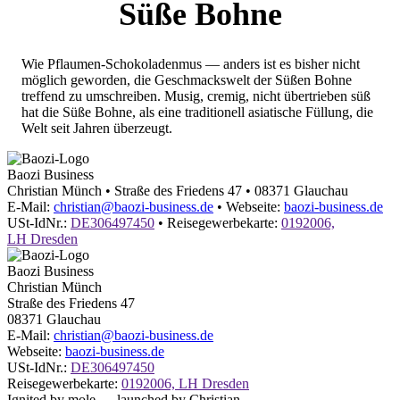
Süße Bohne
Wie Pflaumen-Schokoladenmus — anders ist es bisher nicht
möglich geworden, die Geschmackswelt der Süßen Bohne
treffend zu umschreiben. Musig, cremig, nicht übertrieben süß
hat die Süße Bohne, als eine traditionell asiatische Füllung, die
Welt seit Jahren überzeugt.
Baozi Business
Christian Münch
•
Straße des Friedens 47
•
08371
Glauchau
E-Mail:
christian@baozi-business.de
•
Webseite:
baozi-business.de
USt-IdNr.:
DE306497450
•
Reisegewerbekarte:
0192006,
LH Dresden
Baozi Business
Christian Münch
Straße des Friedens 47
08371
Glauchau
E-Mail:
christian@baozi-business.de
Webseite:
baozi-business.de
USt-IdNr.:
DE306497450
Reisegewerbekarte:
0192006, LH Dresden
Ignited by mole — launched by Christian