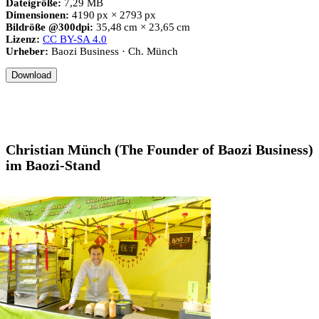
Dateigröße:
7,29 MB
Dimensionen:
4190 px × 2793 px
Bildröße @300dpi:
35,48 cm × 23,65 cm
Lizenz:
CC BY-SA 4.0
Urheber:
Baozi Business · Ch. Münch
Download
Christian Münch (The Founder of Baozi Business)
im Baozi-Stand