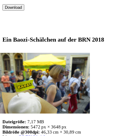
Download
Ein Baozi-Schälchen auf der BRN 2018
Dateigröße:
7,17 MB
Dimensionen:
5472 px × 3648 px
Bildröße @300dpi:
46,33 cm × 30,89 cm