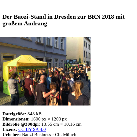
Der Baozi-Stand in Dresden zur BRN 2018 mit
großem Andrang
Dateigröße:
848 kB
Dimensionen:
1600 px × 1200 px
Bildröße @300dpi:
13,55 cm × 10,16 cm
Lizenz:
CC BY-SA 4.0
Urheber:
Baozi Business · Ch. Münch